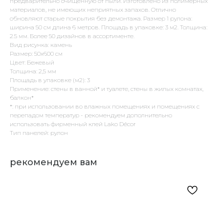
предварительно очищенную от пыли. Изготовлено из полимерных
материалов, не имеющих неприятных запахов. Отлично
обновляют старые покрытия без демонтажа. Размер 1 рулона:
ширина 50 см длина 6 метров. Площадь в упаковке: 3 м2. Толщина:
2.5 мм. Более 50 дизайнов в ассортименте.
Вид рисунка: камень
Размер: 50х600 см
Цвет: Бежевый
Толщина: 2,5 мм
Площадь в упаковке (м2): 3
Применение: стены в ванной* и туалете, стены в жилых комнатах,
балкон*
*: при использовании во влажных помещениях и помещениях с
перепадом температур - рекомендуем дополнительно
использовать фирменный клей Lako Décor
Тип панелей: рулон
рекомендуем вам