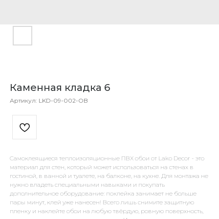
Каменная кладка 6
Артикул:
LKD-09-002-OB
Самоклеящиеся теплоизоляционные ПВХ обои от Lako Decor - это
материал для стен, который может использоваться на стенах в
гостиной, в ванной и туалете, на балконе, на кухне. Для монтажа не
нужно владеть специальными навыками и покупать
дополнительное оборудование: поклейка занимает не больше
пары минут, клей уже нанесен! Всего лишь снимите защитную
пленку и наклейте обои на любую твёрдую, ровную поверхность,