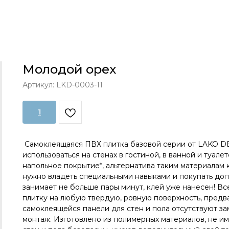
Молодой орех
Артикул:
LKD-0003-11
1
Самоклеящаяся ПВХ плитка базовой серии от LAKO DEC
использоваться на стенах в гостиной, в ванной и туалет
напольное покрытие*, альтернатива таким материалам к
нужно владеть специальными навыками и покупать до
занимает не больше пары минут, клей уже нанесен! В
плитку на любую твёрдую, ровную поверхность, предв
самоклеящейся панели для стен и пола отсутствуют за
монтаж. Изготовлено из полимерных материалов, не и