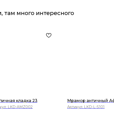
, там много интересного
пичная кладка 23
Мрамор античный А
кул:
LKD-AMZ002
Артикул:
LKD-L-S101