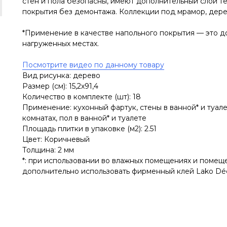
стен и пола безопасны, имеют дополнительный слой т
покрытия без демонтажа. Коллекции под мрамор, дере
*Применение в качестве напольного покрытия — это д
нагруженных местах.
Посмотрите видео по данному товару
Вид рисунка: дерево
Размер (см): 15,2х91,4
Количество в комплекте (шт): 18
Применение: кухонный фартук, стены в ванной* и туалет
комнатах, пол в ванной* и туалете
Площадь плитки в упаковке (м2): 2.51
Цвет: Коричневый
Толщина: 2 мм
*: при использовании во влажных помещениях и помещ
дополнительно использовать фирменный клей Lako Dé