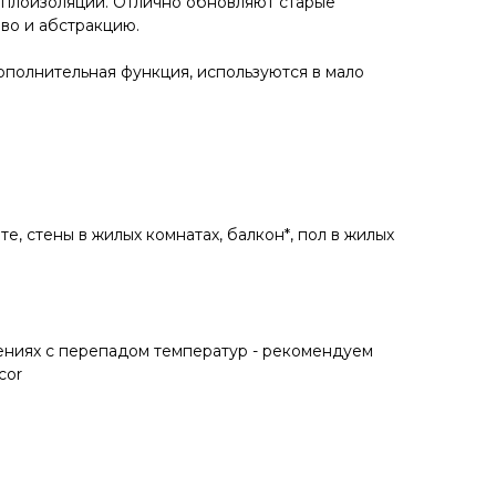
еплоизоляции. Отлично обновляют старые
во и абстракцию.
ополнительная функция, используются в мало
е, стены в жилых комнатах, балкон*, пол в жилых
ениях с перепадом температур - рекомендуем
cor