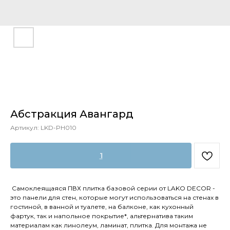
Абстракция Авангард
Артикул:
LKD-PH010
1
Самоклеящаяся ПВХ плитка базовой серии от LAKO DECOR -
это панели для стен, которые могут использоваться на стенах в
гостиной, в ванной и туалете, на балконе, как кухонный
фартук, так и напольное покрытие*, альтернатива таким
материалам как линолеум, ламинат, плитка. Для монтажа не