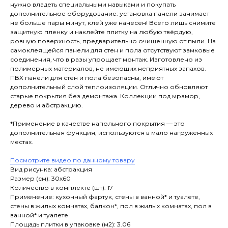
нужно владеть специальными навыками и покупать
дополнительное оборудование: установка панели занимает
не больше пары минут, клей уже нанесен! Всего лишь снимите
защитную пленку и наклейте плитку на любую твёрдую,
ровную поверхность, предварительно очищенную от пыли. На
самоклеящейся панели для стен и пола отсутствуют замковые
соединения, что в разы упрощает монтаж. Изготовлено из
полимерных материалов, не имеющих неприятных запахов.
ПВХ панели для стен и пола безопасны, имеют
дополнительный слой теплоизоляции. Отлично обновляют
старые покрытия без демонтажа. Коллекции под мрамор,
дерево и абстракцию.
*Применение в качестве напольного покрытия — это
дополнительная функция, используются в мало нагруженных
местах.
Посмотрите видео по данному товару
Вид рисунка: абстракция
Размер (см): 30х60
Количество в комплекте (шт): 17
Применение: кухонный фартук, стены в ванной* и туалете,
стены в жилых комнатах, балкон*, пол в жилых комнатах, пол в
ванной* и туалете
Площадь плитки в упаковке (м2): 3.06