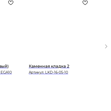
вый)
Каменная кладка 2
Кам
MEGA10
Артикул:
LKD-16-05-10
Арт