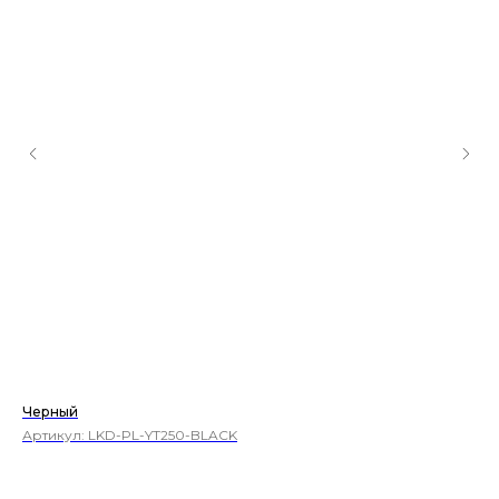
Черный
Ки
Артикул:
LKD-PL-YT250-BLACK
Ар