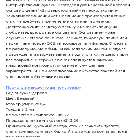
интерьер своими руками! Благодаря уже нанесенной клеевой
основе отделка 1м2 поверхности займет несколько минут!
Замковых соединений нет. Соединение производится стык в
стык. Не требуется применение клея или герметика.
Достаточно снять защитную пленку и наклеить плитку на
любое твёрдое, ровное основание. Основанием может
служить как старое покрытие -ламинат, линолеум, плитка или
паркет, так и новое -ОСБ, гипсокартон или фанера. Отрезать
по размеру можно обычным канцелярским ножом. В случае
повреждения вы можете заменить одну плитку, не демонтируя
всё покрытие. В серии Делюкс используется каменно-
плаcтиковый композит, плитка имеет улучшенные
характеристики. При использовании в качестве панелей для
стен, применяйте жидкие гвозди!
Посмотрите видео по данному товару
Вид рисунка: дерево
Цвет: Бежевый
Размер (см): 15,2х91,4
Толщина: 2 мм
Количество в комплекте (шт): 22
Площадь плитки в упаковке (м2): 3.06
Применение: кухонный фартук, стены в ванной* и туалете,
стены в жилых комнатах, балкон*, пол в жилых комнатах, пол в
ванной* и туалете