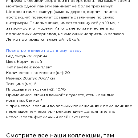
и прижать клейкой стороной к поверхности. Тем самым время
монтажа одной панели занимает не более трех минут.
Широкая гамма фактур (камень, дерево, кирпич, плитка,
абстракция) позволяет создавать различные по стилю
интерьеры. Панель мягкая, имеет толщину от 5 до 10 мм, в
зависимости от модели. Изготовлено из качественных
полимерных материалов, не имеющих неприятных запахов.
Легко протираются влажной губкой.
Посмотрите видео по данному товару
Вид рисунка: кирпич
Цвет: Коричневый
Тип панелей: комплект
Количество в комплекте (шт): 20
Размер: 20штук 70x77 см
Толщина (мм): 5
Площадь в упаковке (м2): 10,78
Применение: стены в ванной* и туалете, стены в жилых
комнатах, балкон*
*: при использовании во влажных помещениях и помещениях с
перепадом температур - рекомендуем дополнительно
использовать фирменный клей Lako Décor
Смотрите все наши коллекции, там