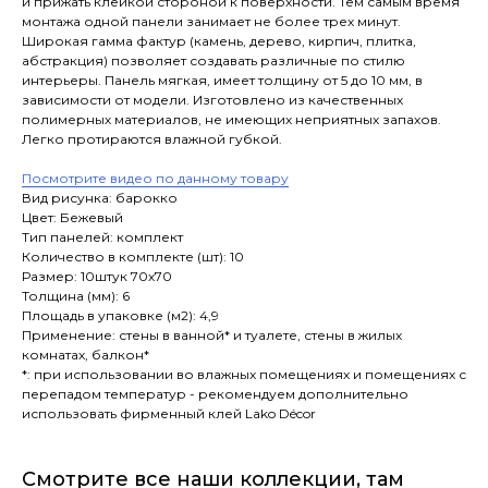
и прижать клейкой стороной к поверхности. Тем самым время
монтажа одной панели занимает не более трех минут.
Широкая гамма фактур (камень, дерево, кирпич, плитка,
абстракция) позволяет создавать различные по стилю
интерьеры. Панель мягкая, имеет толщину от 5 до 10 мм, в
зависимости от модели. Изготовлено из качественных
полимерных материалов, не имеющих неприятных запахов.
Легко протираются влажной губкой.
Посмотрите видео по данному товару
Вид рисунка: барокко
Цвет: Бежевый
Тип панелей: комплект
Количество в комплекте (шт): 10
Размер: 10штук 70х70
Толщина (мм): 6
Площадь в упаковке (м2): 4,9
Применение: стены в ванной* и туалете, стены в жилых
комнатах, балкон*
*: при использовании во влажных помещениях и помещениях с
перепадом температур - рекомендуем дополнительно
использовать фирменный клей Lako Décor
Смотрите все наши коллекции, там