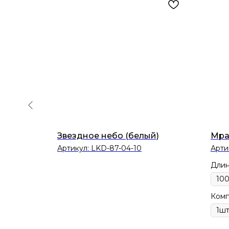
Звездное небо (белый)
Мра
O-
Артикул:
LKD-87-04-10
Арти
Дли
Комп