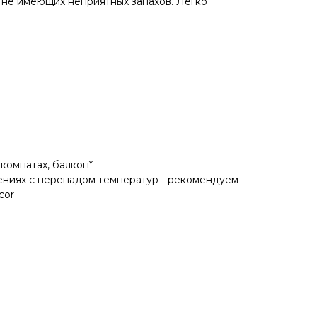
 не имеющих неприятных запахов. Легко
 комнатах, балкон*
ениях с перепадом температур - рекомендуем
cor