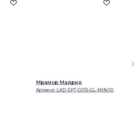
Мрамор Мадрид
Кам
Артикул:
LKD-SPT-G015-GL-MINI10
Арт