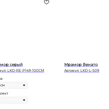
мор серый
Мрамор Венато
кул:
LKD-RE-P149-100CM
Артикул:
LKD-L-S09
на
лект