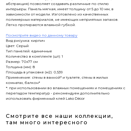
абстракция) позволяет создавать различные по стилю
интерьеры. Панель мягкая, имеет толщину от 5 до 10 мм, в
зависимости от модели. Изготовлено из качественных
полимерных материалов, не имеющих неприятных запахов.
Легко протираются влажной губкой.
Посмотрите видео по данному товару
Вид рисунка: кирпич
Цвет: Серый
Тип панелей: единичные
Количество в комплекте (шт): 1
Размер: 70x77 см
Толщина (мм): 8
Площадь в упаковке (м2): 0,539
Применение: стены в ванной* и туалете, стены в жилых
комнатах, балкон*
*: при использовании во влажных помещениях и помещениях с
перепадом температур - рекомендуем дополнительно
использовать фирменный клей Lako Décor
Смотрите все наши коллекции,
там много интересного