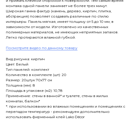
и прижать клейкой стороной к поверхности. Тем самым время
монтажа одной панели занимает не более трех минут.
Широкая гамма фактур (камень, дерево, кирпич, плитка,
абстракция) позволяет создавать различные по стилю
интерьеры. Панель мягкая, имеет толщину от 5 до 10 мм, в
зависимости от модели. Изготовлено из качественных
полимерных материалов, не имеющих неприятных запахов.
Легко протираются влажной губкой.
Посмотрите видео по данному товару
Вид рисунка: кирпич
Цвет: Белый
Тип панелей: комплект
Количество в комплекте (шт): 20
Размер: 20штук 70x77 см
Толщина (мм): 8
Площадь в упаковке (м2): 10,78
Применение: стены в ванной* и туалете, стены в жилых
комнатах, балкон*
*: при использовании во влажных помещениях и помещениях с
перепадом температур - рекомендуем дополнительно
использовать фирменный клей Lako Décor