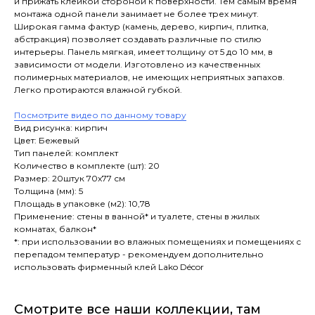
и прижать клейкой стороной к поверхности. Тем самым время
монтажа одной панели занимает не более трех минут.
Широкая гамма фактур (камень, дерево, кирпич, плитка,
абстракция) позволяет создавать различные по стилю
интерьеры. Панель мягкая, имеет толщину от 5 до 10 мм, в
зависимости от модели. Изготовлено из качественных
полимерных материалов, не имеющих неприятных запахов.
Легко протираются влажной губкой.
Посмотрите видео по данному товару
Вид рисунка: кирпич
Цвет: Бежевый
Тип панелей: комплект
Количество в комплекте (шт): 20
Размер: 20штук 70x77 см
Толщина (мм): 5
Площадь в упаковке (м2): 10,78
Применение: стены в ванной* и туалете, стены в жилых
комнатах, балкон*
*: при использовании во влажных помещениях и помещениях с
перепадом температур - рекомендуем дополнительно
использовать фирменный клей Lako Décor
Смотрите все наши коллекции, там