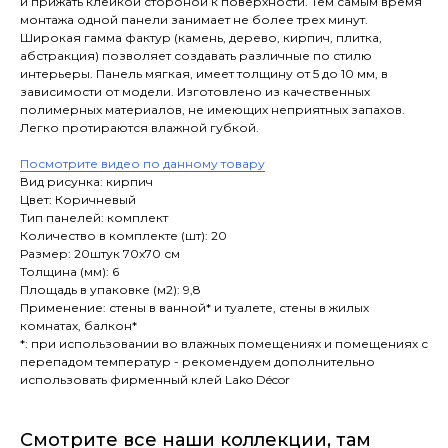
и прижать клейкой стороной к поверхности. Тем самым время
монтажа одной панели занимает не более трех минут.
Широкая гамма фактур (камень, дерево, кирпич, плитка,
абстракция) позволяет создавать различные по стилю
интерьеры. Панель мягкая, имеет толщину от 5 до 10 мм, в
зависимости от модели. Изготовлено из качественных
полимерных материалов, не имеющих неприятных запахов.
Легко протираются влажной губкой.
Посмотрите видео по данному товару
Вид рисунка: кирпич
Цвет: Коричневый
Тип панелей: комплект
Количество в комплекте (шт): 20
Размер: 20штук 70х70 см
Толщина (мм): 6
Площадь в упаковке (м2): 9,8
Применение: стены в ванной* и туалете, стены в жилых
комнатах, балкон*
*: при использовании во влажных помещениях и помещениях с
перепадом температур - рекомендуем дополнительно
использовать фирменный клей Lako Décor
Смотрите все наши коллекции, там