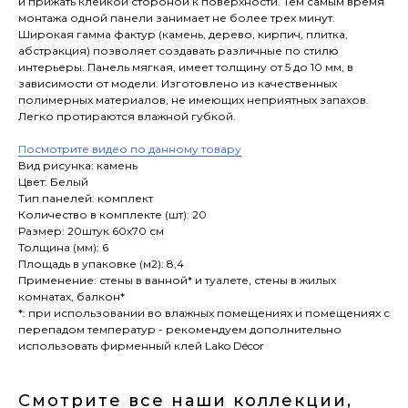
и прижать клейкой стороной к поверхности. Тем самым время
монтажа одной панели занимает не более трех минут.
Широкая гамма фактур (камень, дерево, кирпич, плитка,
абстракция) позволяет создавать различные по стилю
интерьеры. Панель мягкая, имеет толщину от 5 до 10 мм, в
зависимости от модели. Изготовлено из качественных
полимерных материалов, не имеющих неприятных запахов.
Легко протираются влажной губкой.
Посмотрите видео по данному товару
Вид рисунка: камень
Цвет: Белый
Тип панелей: комплект
Количество в комплекте (шт): 20
Размер: 20штук 60х70 см
Толщина (мм): 6
Площадь в упаковке (м2): 8,4
Применение: стены в ванной* и туалете, стены в жилых
комнатах, балкон*
*: при использовании во влажных помещениях и помещениях с
перепадом температур - рекомендуем дополнительно
использовать фирменный клей Lako Décor
Смотрите все наши коллекции,